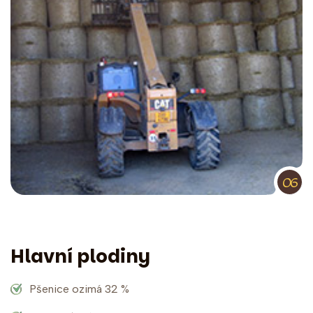
06
Hlavní plodiny
Pšenice ozimá 32 %