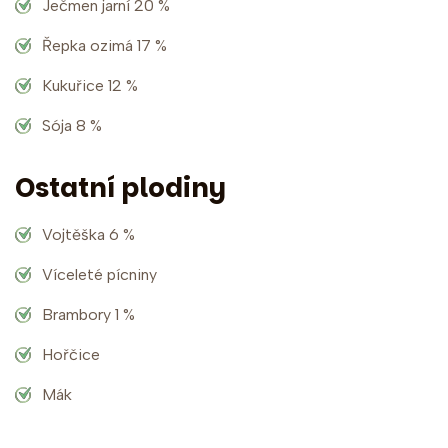
Ječmen jarní 20 %
Řepka ozimá 17 %
Kukuřice 12 %
Sója 8 %
Ostatní plodiny
Vojtěška 6 %
Víceleté pícniny
Brambory 1 %
Hořčice
Mák