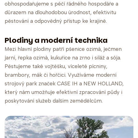
obhospodařujeme s péčí řádného hospodáře a
důrazem na dlouhodobou úrodnost, efektivitu
pěstování a odpovědný přístup ke krajině.
Plodiny a moderní technika
Mezi hlavní plodiny patří pšenice ozimá, ječmen
jarní, řepka ozimá, kukuřice na zrno i siláž a sója.
Pěstujeme také vojtěšku, víceleté pícniny,
brambory, mák či hořčici. Využíváme moderní
strojový park značek CASE IH a NEW HOLLAND,
který nám umožňuje efektivní zpracování půdy i
poskytování služeb dalším zemědělcům.