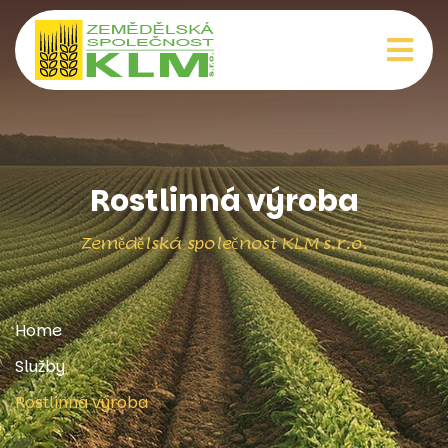
Rostlinná výroba
Zemědělská společnost KLM s.r.o.
Home
Služby
Rostlinná výroba