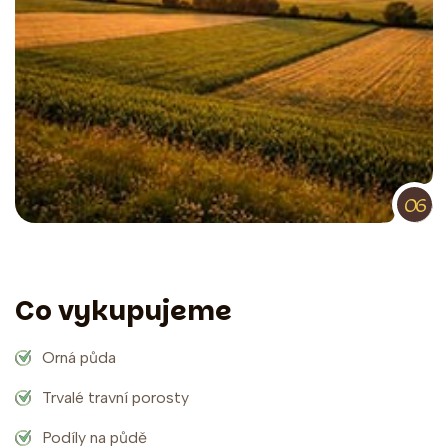
06
Co vykupujeme
Orná půda
Trvalé travní porosty
Podíly na půdě