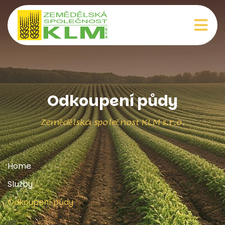
Odkoupení půdy
Zemědělská společnost KLM s.r.o.
Home
Služby
Odkoupení půdy